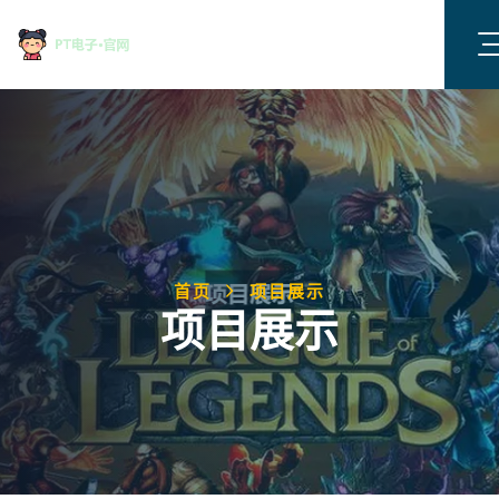
首页
项目展示
项目展示