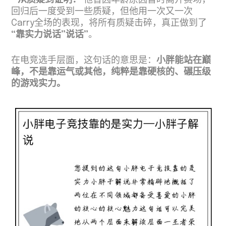
*
从质疑到证明：
他曾因年龄原因暂时离开赛场，
回归后一度受到一些质疑，但他用一次又一次
Carry全场的表现，将所有质疑击碎，真正做到了
“靠实力说话”说话”
。
在电竞选手层面，这句话的意思是：
小胖能站在巅
峰，不是靠运气或其他，纯粹是靠硬核的、碾压级
的游戏实力。