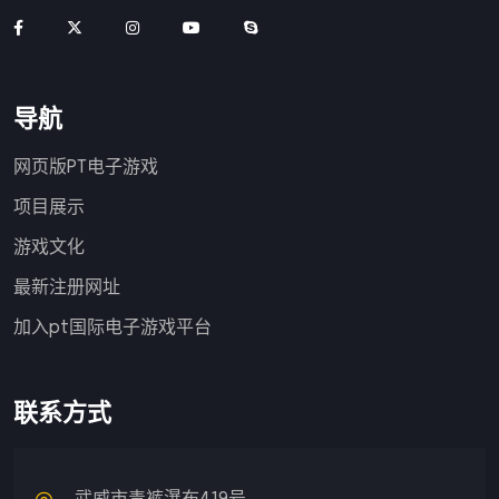
导航
网页版PT电子游戏
项目展示
游戏文化
最新注册网址
加入pt国际电子游戏平台
联系方式