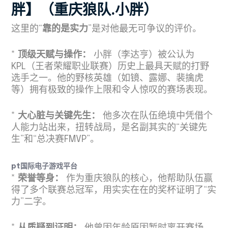
胖】（重庆狼队.小胖）
这里的“
靠的是实力
”是对他最无可争议的评价。
*
顶级天赋与操作：
小胖（李达亨）被公认为
KPL（王者荣耀职业联赛）历史上最具天赋的打野
选手之一。他的野核英雄（如镜、露娜、裴擒虎
等）拥有极致的操作上限和令人惊叹的赛场表现。
*
大心脏与关键先生：
他多次在队伍绝境中凭借个
人能力站出来，扭转战局，是名副其实的“关键先
生”和“总决赛FMVP”。
pt国际电子游戏平台
*
荣誉等身：
作为重庆狼队的核心，他帮助队伍赢
得了多个联赛总冠军，用实实在在的奖杯证明了“实
力”二字。