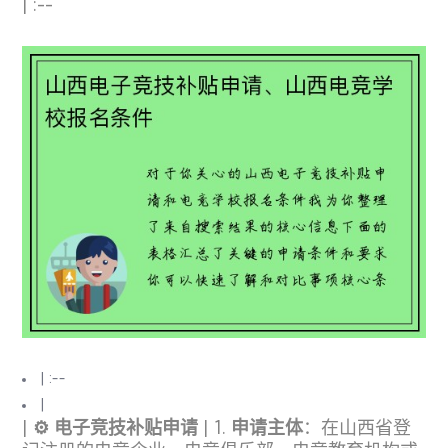
| :--
| :--
|
|
⚙️ 电子竞技补贴申请
| 1.
申请主体
：在山西省登