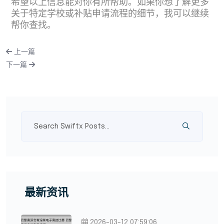
希望以上信息能对你有所帮助。如果你想了解更多
关于特定学校或补贴申请流程的细节，我可以继续
帮你查找。
上一篇
下一篇
最新资讯
2026-03-12 07:59:06