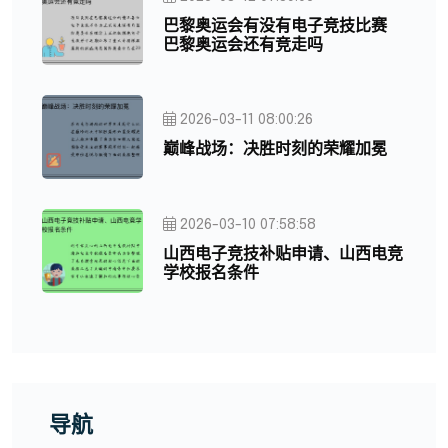
巴黎奥运会有没有电子竞技比赛
巴黎奥运会还有竞走吗
2026-03-11 08:00:26
巅峰战场：决胜时刻的荣耀加冕
2026-03-10 07:58:58
山西电子竞技补贴申请、山西电竞
学校报名条件
导航