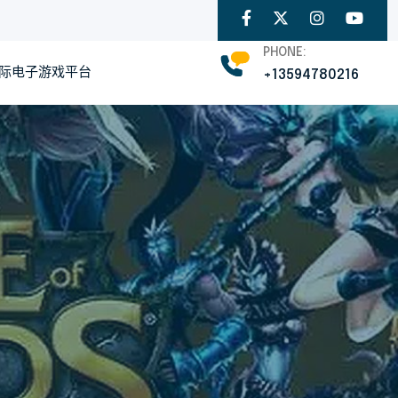
PHONE:
国际电子游戏平台
+13594780216