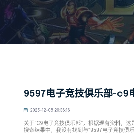
9597电子竞技俱乐部-c
2025-12-08 20:36:16
关于“C9电子竞技俱乐部”，根据现有资料，
搜索结果中，我没有找到与“9597电子竞技俱