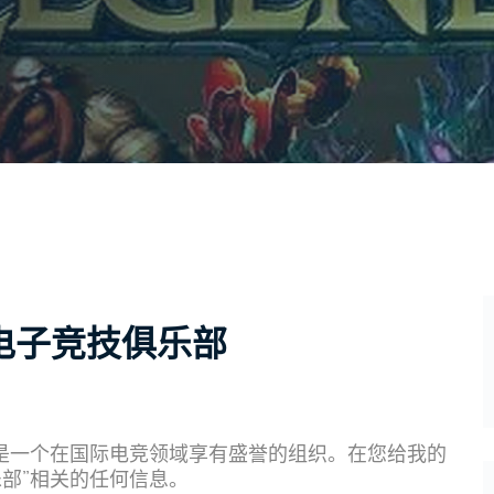
9电子竞技俱乐部
这是一个在国际电竞领域享有盛誉的组织。在您给我的
乐部”相关的任何信息。