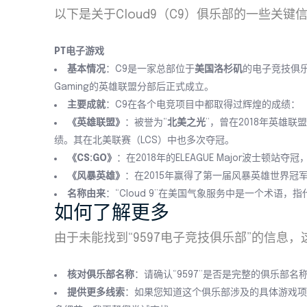
以下是关于Cloud9（C9）俱乐部的一些关键
PT电子游戏
基本情况
：C9是一家总部位于
美国洛杉矶
的电子竞技俱乐部
Gaming的英雄联盟分部后正式成立。
主要成就
：C9在各个电竞项目中都取得过辉煌的成绩：
《英雄联盟》
：被誉为“
北美之光
”，曾在2018年英雄
绩。其在北美联赛（LCS）中也多次夺冠。
《CS:GO》
：在2018年的ELEAGUE Major波士顿站夺
《风暴英雄》
：在2015年赢得了第一届风暴英雄世界冠
名称由来
：“Cloud 9”在美国气象服务中是一个术语
如何了解更多
由于未能找到“9597电子竞技俱乐部”的信
核对俱乐部名称
：请确认“9597”是否是完整的俱乐部
提供更多线索
：如果您知道这个俱乐部涉及的具体游戏项