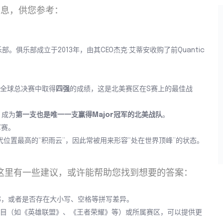
信息，供您参考：
。俱乐部成立于2013年，由其CEO杰克·艾蒂安收购了前Quantic
联盟全球总决赛中取得
四强
的成绩，这是北美赛区在S赛上的最佳战
冠，成为
第一支也是唯一一支赢得Major冠军的北美战队
。
军赛。
，指代位置最高的“积雨云”，因此常被用来形容“处在世界顶峰”的状态。
息，这里有一些建议，或许能帮助您找到想要的答案：
名称，或者是否存在大小写、空格等拼写差异。
目（如《英雄联盟》、《王者荣耀》等）或所属赛区，可以提供更