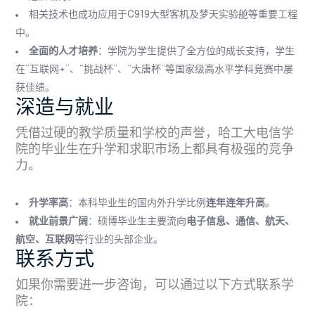
相关技术也成功应用于C919大型客机及梦天实验舱等重要工程
中。
全面的人才培养
：学院为学生提供了全方位的成长支持，学生
在“互联网+”、“挑战杯”、“大唐杯”等国家级高水平学科竞赛中屡
获佳绩。
深造与就业
凭借过硬的教学质量和学校的声誉，哈工大电信学
院的毕业生在升学和求职市场上都具有极强的竞争
力。
升学率高
：本科毕业生的国内外升学比例
连年连年升高
。
就业前景广阔
：硕博毕业生主要流向
电子信息、通信、航天、
航空、互联网
等行业的头部企业。
联系方式
如果你需要进一步咨询，可以通过以下方式联系学
院：