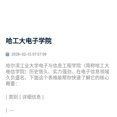
哈工大电子学院
2026-02-13 07:57:09
哈尔滨工业大学电子与信息工程学院（简称哈工大
电信学院）历史悠久、实力强劲，在电子信息领域
久负盛名。下面这个表格能帮你快速了解它的核心
概要：
| 类别 | 详细信息 |
| :--