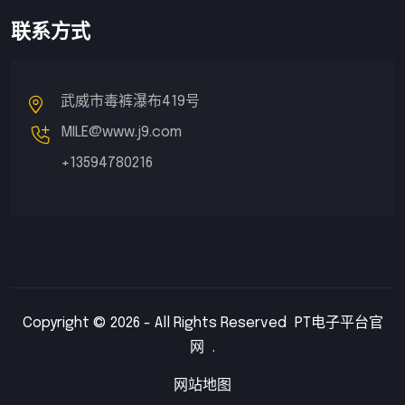
联系方式
武威市毒裤瀑布419号
MILE@www.j9.com
+13594780216
Copyright © 2026 - All Rights Reserved
PT电子平台官
网
.
网站地图