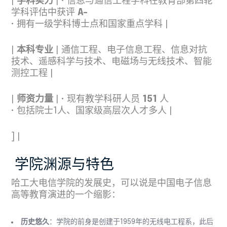
|
学科实力
| • 信息与通信工程学科在教育部第四轮
学科评估中获评
A-
• 拥有一级学科博士点和国家重点学科 |
|
本科专业
| 通信工程、电子信息工程、信息对抗
技术、遥感科学与技术、电磁场与无线技术、智能
测控工程 |
|
师资力量
| • 现有教学科研人员
151
人
• 包括院士1人、国家级高层次人才多人 |
] |
️ 学院渊源与特色
哈工大电信学院的发展史，可以说是中国电子信息
高等教育演进的一个缩影：
历史悠久
：学院的前身是创建于1959年的无线电工程系，此后