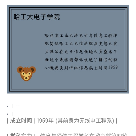
| :--
|
|
成立时间
| 1959年 (其前身为无线电工程系) |