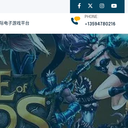
PHONE:
国际电子游戏平台
+13594780216