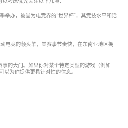
可以考虑优先关注以下几项：
季举办，被誉为电竞界的“世界杯”，其竞技水平和话
移动电竞的领头羊，其赛事节奏快，在东南亚地区拥
赛事的大门。如果你对某个特定类型的游戏（例如
我可以为你提供更具针对性的信息。