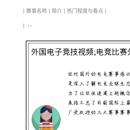
| 赛事名称 | 简介 | 热门程度与看点 |
| :--