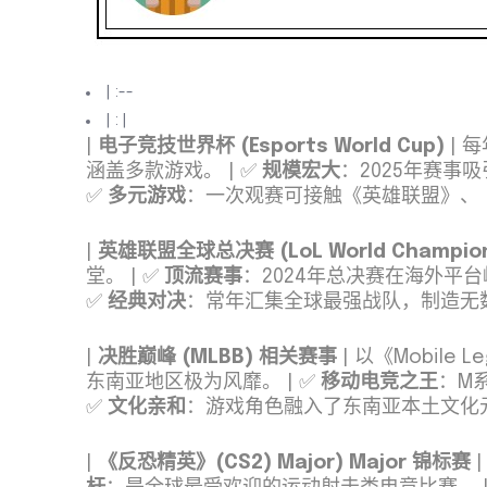
| :--
| : |
|
电子竞技世界杯 (Esports World Cup)
| 
涵盖多款游戏。 | ✅
规模宏大
：2025年赛事
✅
多元游戏
：一次观赛可接触《英雄联盟》、《
|
英雄联盟全球总决赛 (LoL World Champion
堂。 | ✅
顶流赛事
：2024年总决赛在海外平
✅
经典对决
：常年汇集全球最强战队，制造无数
|
决胜巅峰 (MLBB) 相关赛事
| 以《Mobile
东南亚地区极为风靡。 | ✅
移动电竞之王
：M
✅
文化亲和
：游戏角色融入了东南亚本土文化元
|
《反恐精英》(CS2) Major) Major 锦标赛
|